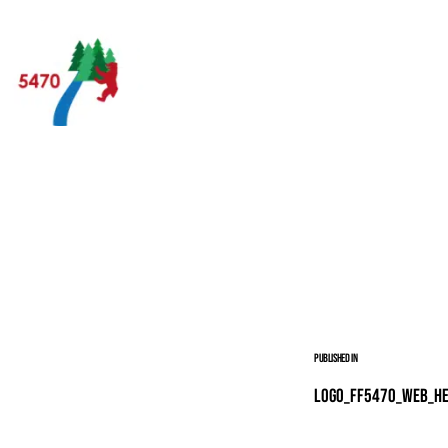
Published in
Logo_FF5470_Web_he