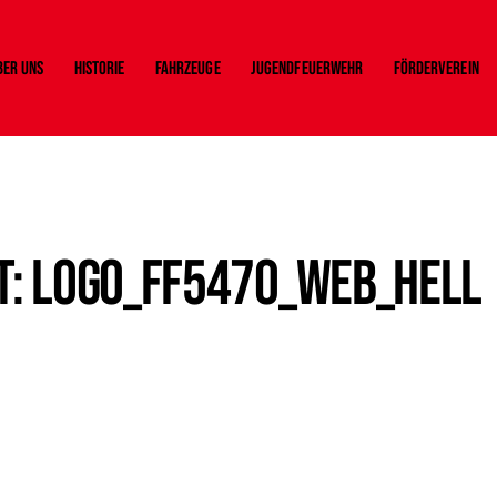
ber uns
Historie
Fahrzeuge
Jugendfeuerwehr
Förderverein
: Logo_FF5470_Web_hell