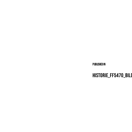
Published in
Historie_FF5470_Bil