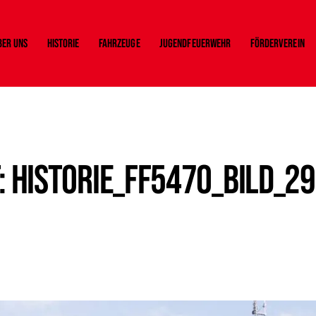
ber uns
Historie
Fahrzeuge
Jugendfeuerwehr
Förderverein
 Historie_FF5470_Bild_29