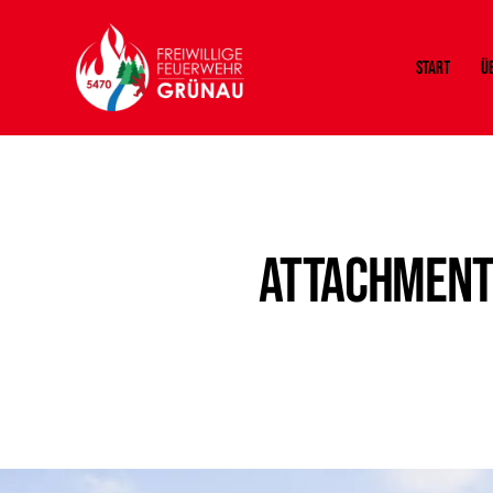
Start
Ü
Attachment: