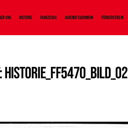
ber uns
Historie
Fahrzeuge
Jugendfeuerwehr
Förderverein
 Historie_FF5470_Bild_02