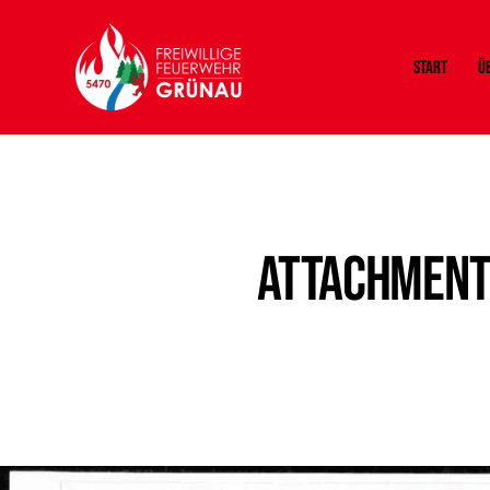
Start
Ü
Attachment: