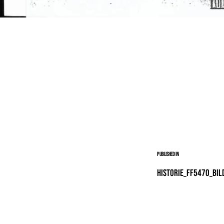
Published in
Historie_FF5470_Bil