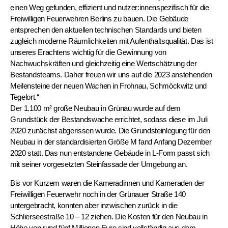
einen Weg gefunden, effizient und nutzer:innenspezifisch für die
Freiwilligen Feuerwehren Berlins zu bauen. Die Gebäude
entsprechen den aktuellen technischen Standards und bieten
zugleich moderne Räumlichkeiten mit Aufenthaltsqualität. Das ist
unseres Erachtens wichtig für die Gewinnung von
Nachwuchskräften und gleichzeitig eine Wertschätzung der
Bestandsteams. Daher freuen wir uns auf die 2023 anstehenden
Meilensteine der neuen Wachen in Frohnau, Schmöckwitz und
Tegelort.“
Der 1.100 m² große Neubau in Grünau wurde auf dem
Grundstück der Bestandswache errichtet, sodass diese im Juli
2020 zunächst abgerissen wurde. Die Grundsteinlegung für den
Neubau in der standardisierten Größe M fand Anfang Dezember
2020 statt. Das nun entstandene Gebäude in L-Form passt sich
mit seiner vorgesetzten Steinfassade der Umgebung an.
Bis vor Kurzem waren die Kameradinnen und Kameraden der
Freiwilligen Feuerwehr noch in der Grünauer Straße 140
untergebracht, konnten aber inzwischen zurück in die
Schlierseestraße 10 – 12 ziehen. Die Kosten für den Neubau in
Höhe von rund fünf Millionen Euro sind vollständig aus dem