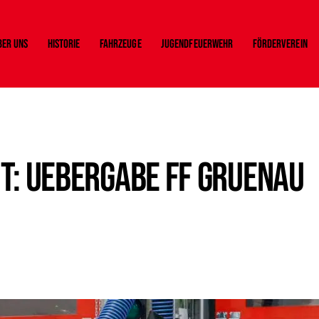
ber uns
Historie
Fahrzeuge
Jugendfeuerwehr
Förderverein
t: Uebergabe FF Gruenau