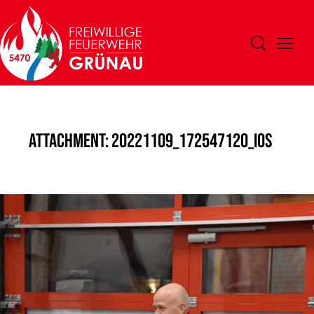
Attachment: 20221109_172547120_iOS