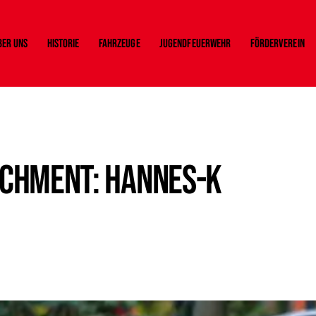
ber uns
Historie
Fahrzeuge
Jugendfeuerwehr
Förderverein
chment: hannes-k