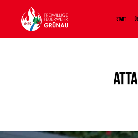
Start
Ü
Atta